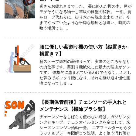
皆さんお疲れさまでした、 蔓に絡んだ樫の木、鼻が
モゲそうになる物干し竿級の篠壁の猛攻。 一部、蔓
をロープ代わりに、掛り木から脱出出来たけど、今
までやっていたような平穏な場所とは違い、時間の
喰う場所でし …
腰に優しい薪割り機の使い方【縦置きか
横置き？】
薪ストーブ燃料の薪作りって、実際のところかなり
の力仕事です。薪割り機械化した最大の理由がソレ
です。 体格的に恵まれているわけでもなく、ふとし
た弾みでギックリ腰になり、それを繰り返す慢性腰
痛になってしま …
【長期保管前後】チェンソーの手入れと
メンテナンス【掃除ブラシ類】
チェーンソーをしばらく使わない時は、ガソリンタ
ンクとキャブ、チェンオイルタンクを空にして、来
シーズンエンジン始動一発。 エアフィルターからク
ラッチ＆ブレーキ図解コツ説明、よく使う汚れ落と