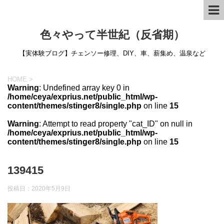
色々やって半世紀（反省期）
【実体験ブログ】チェンソー修理、DIY、車、薪集め、温泉など
HOME
>
Warning
: Undefined array key 0 in
/home/ceya/exprius.net/public_html/wp-
content/themes/stinger8/single.php
on line
15
Warning
: Attempt to read property "cat_ID" on null in
/home/ceya/exprius.net/public_html/wp-
content/themes/stinger8/single.php
on line
15
139415
投稿日：
2020年5月9日