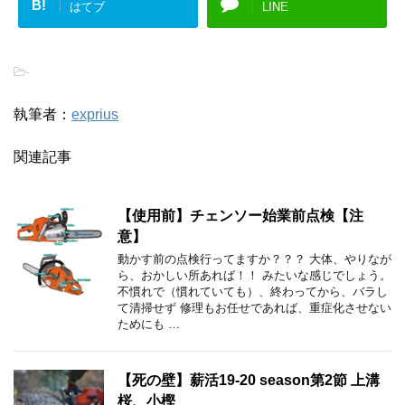
B!
はてブ
LINE
-
執筆者：
exprius
関連記事
【使用前】チェンソー始業前点検【注
意】
動かす前の点検行ってますか？？？ 大体、やりなが
ら、おかしい所あれば！！ みたいな感じでしょう。
不慣れで（慣れていても）、終わってから、バラし
て清掃せず 修理もお任せであれば、重症化させない
ためにも …
【死の壁】薪活19-20 season第2節 上溝
桜、小樫