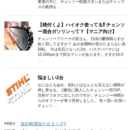
業者の方に、チェンソー防護ズボンまたはチャップ
スの着用を …
【焼付くよ】ハイオク使ってる⁉ チェンソ
ー混合ガソリンって？【マニア向け】
チェンソーフリークの皆さん、日頃の鬱憤晴らすが
如く回してますか？ あの全開時の音がたまらない高
回転。 今は化石となった2st、ハスクバーナには
15,500rpmまで回るマシンがあります。さすが15,0
…
悩ましい2台
なにはともあれ、別れとはなんとも言えない感情が
押し寄せる。 2番目に購入したチェンソー357XP、
当初ヤフオクに出したのですが、チェンソー仲間か
らのオファーが有り売却しました。 色々思い出深い
チェンソ …
PREV
遠距離通販が止まらず!!