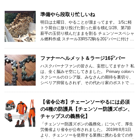
準備やら段取り忙しいね
明日は土曜日、やることが溜まってます。 1/5に軽
トラ荷台に放り投げた割った薪を積む1/28、第7節
薪平の玉切り積んだままを割る チェンソースペシャ
ル燃料作成 スチール33RS72駒を20㌅バーに付け …
ファナーヘルメット＆ラージ16㌅バー
ハスクバーナファンの皆さん、妄想してますか？ 私
は、全く脳みそ空にしてきました。 Primary colorハ
スクシールのロシア版、みなさんの期待を裏切り、
シベリア抑留もされず、その代わり家のポストで …
【省令公布】チェーンソーやるには必須
の4種の防護具【チェンソー防護ズボン、
チャップスの義務化】
「チェンソー防護ズボンの義務化」について、厚生
労働省より省令が公布されました。 2019年8月1日
より、チェンソーを使用する業務に携わる全ての作