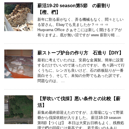
薪活19-20 season第5節 の薪割り
【樫、椚】
新年に割る薪がなく、弄る機械もなく、悶々としい
る皆さん、Ebayでも見ましたか？⇒ ⇒ ⇒
Huqvarna Office さぁそこには新しく開けるドアが
有りますよ。底が無い沼ですが www 薪割り軽 …
薪ストーブ炉台の作り方 石造り【DIY】
最初に考えていたのは、安易な金属製。簡単に設置
するだけでいいので迷ったのですが。 色々調べて行
くうちに、レンガも良いけど、石の鉄板貼りが一番
面白そう、そして、未知の分野でもあった訳です。
問題なのは、 …
【芽吹いて伐採】悪い条件との比較【薪
活】
薪集め最終節迎えたのですが、土壇場になって野菜
爺から伐採依頼が入りました。 薪活18-19 season
第8節【つくば】 本日は大変お日柄もよく、残務処
理で椚の回収には最高です。 若干長いのもあり …