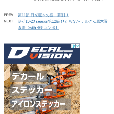
PREV
第11節 日光巨木の國 薪割り
NEXT
薪活19-20 season第12節 ひたちなか テルさん原木置
き場【with 4様 ユンボ】