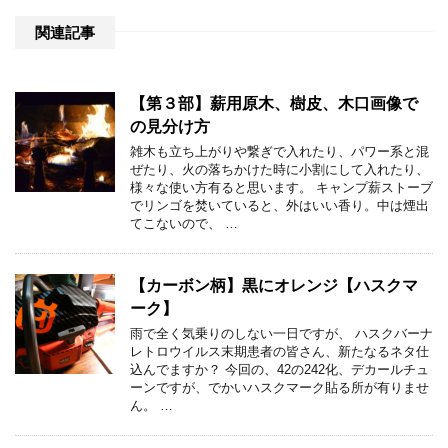
関連記事
【第３部】薪用原木、樹皮、木口画像で
の見分け方
雑木も立ち上がりや繋ぎで入れたり、パワー系と混
ぜたり、火の落ちかけた時に小割にして入れたり、
様々な使い方有ると思います。 キャンプ薪ストーブ
でリンゴを焚いていると、外はいい香り。中は煙出
てこないので、 …
【カーボン柄】黒にオレンジ【ハスクマ
ーク】
雨で全く気乗りのしない一日ですが、 ハスクバーナ
レトロウイルス末期患者の皆さん、新たなるネタ仕
込んでますか？ 今回の、42の242化、デカールチュ
ーンですが、でかいハスクマーク貼る所が有りませ
ん。 …