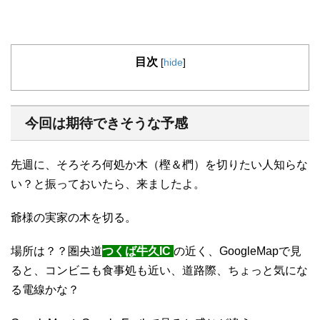
目次
[
hide
]
今回は期待できそうな予感
先週に、そろそろ何処か木（樫＆椚）を切りたい人知らな
い？と振っておいたら、来ましたよ。
爺様の実家の木を切る。
場所は？？圏央道
つくば牛久IC
の近く、GoogleMapで見
ると、コンビニも食事処も近い、道路際、ちょっと気にな
る電線かな？