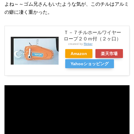
よね～～ゴム兄さんもいたような気が、このチルはアルミ
の癖に凄く重かった。
Ｔ－７チルホールワイヤー
ロープ２０ｍ付（２ヶ口）
created by
Rinker
Amazon
楽天市場
Yahooショッピング