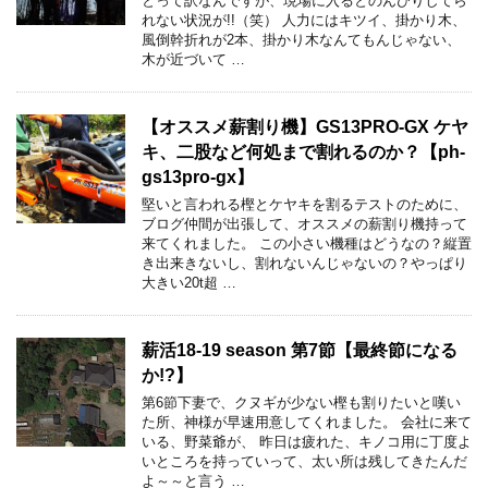
とって訳なんですが、現場に入るとのんびりしてら
れない状況が!!（笑） 人力にはキツイ、掛かり木、
風倒幹折れが2本、掛かり木なんてもんじゃない、
木が近づいて …
【オススメ薪割り機】GS13PRO-GX ケヤ
キ、二股など何処まで割れるのか？【ph-
gs13pro-gx】
堅いと言われる樫とケヤキを割るテストのために、
ブログ仲間が出張して、オススメの薪割り機持って
来てくれました。 この小さい機種はどうなの？縦置
き出来きないし、割れないんじゃないの？やっぱり
大きい20t超 …
薪活18-19 season 第7節【最終節になる
か!?】
第6節下妻で、クヌギが少ない樫も割りたいと嘆い
た所、神様が早速用意してくれました。 会社に来て
いる、野菜爺が、 昨日は疲れた、キノコ用に丁度よ
いところを持っていって、太い所は残してきたんだ
よ～～と言う …