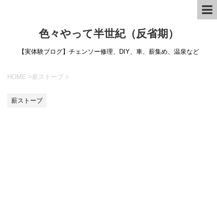
色々やって半世紀（反省期）
【実体験ブログ】チェンソー修理、DIY、車、薪集め、温泉など
HOME
>
薪ストーブ
>
薪ストーブ