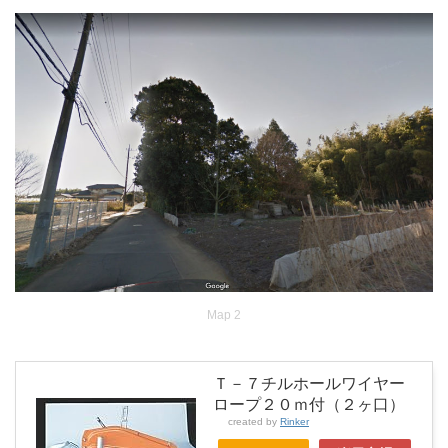
Map 2
Ｔ－７チルホールワイヤー
ロープ２０ｍ付（２ヶ口）
created by
Rinker