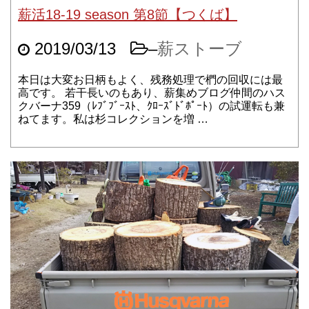
薪活18-19 season 第8節【つくば】
2019/03/13
–
薪ストーブ
本日は大変お日柄もよく、残務処理で椚の回収には最
高です。 若干長いのもあり、薪集めブログ仲間のハス
クバーナ359（ﾚﾌﾞﾌﾞｰｽﾄ、ｸﾛｰｽﾞﾄﾞﾎﾟｰﾄ）の試運転も兼
ねてます。私は杉コレクションを増 …