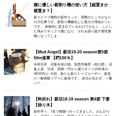
腰に優しい薪割り機の使い方【縦置きか
横置き？】
薪ストーブ燃料の薪作りって、実際のところかなり
の力仕事です。薪割り機械化した最大の理由がソレ
です。 体格的に恵まれているわけでもなく、ふとし
た弾みでギックリ腰になり、それを繰り返す慢性腰
痛になってしま …
【Mud Angel】薪活19-20 season第5節
50m進軍 【椚100％】
令和元年 召集令状の地、筑西市篠壁（死の壁） 召
集人員 15名 関東一円から選りすぐり10年来の
HENTAIと 今回、新たな薪ストーブユーザー、薪造
り一般体験ツアーに参加です。 休日が合わず、一番
ハー …
【幹折れ】薪活18-19 season 第4節 下妻
【掛り木】
新年早々、7名で楢畑へ行ってきました。のんびり