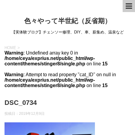
色々やって半世紀（反省期）
【実体験ブログ】チェンソー修理、DIY、車、薪集め、温泉など
HOME
>
Warning
: Undefined array key 0 in
/home/ceya/exprius.net/public_html/wp-
content/themes/stinger8/single.php
on line
15
Warning
: Attempt to read property "cat_ID" on null in
/home/ceya/exprius.net/public_html/wp-
content/themes/stinger8/single.php
on line
15
DSC_0734
投稿日：
2019年12月9日