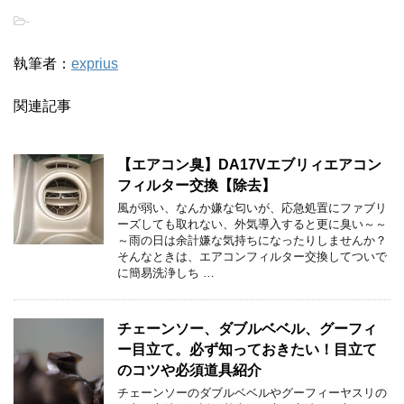
-
執筆者：
exprius
関連記事
【エアコン臭】DA17Vエブリィエアコン
フィルター交換【除去】
風が弱い、なんか嫌な匂いが、応急処置にファブリ
ーズしても取れない、外気導入すると更に臭い～～
～雨の日は余計嫌な気持ちになったりしませんか？
そんなときは、エアコンフィルター交換してついで
に簡易洗浄しち …
チェーンソー、ダブルベベル、グーフィ
ー目立て。必ず知っておきたい！目立て
のコツや必須道具紹介
チェーンソーのダブルベベルやグーフィーヤスリの