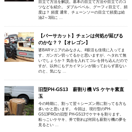
目立て方法を解説。基本の目立て方法や目立てのコ
ツなどを紹介。 ダブルベベル、グーフィ目立て、頻
度は？ 頻度 通常、チェーンソーの目立て頻度は給
油2～3回に …
【バーサカット】チェンは何処が延びる
のかな？？【オレゴン】
婆BARマニアのみなさん、#薪活も佳境に入ってま
す、ガンガン切ってるかと思いますが、ヘタれて無
いでしょうか？ 気合を入れてコレを持ち込んだので
すが、以外にもデカイマシンが揃っておらず居ない
のと、気にな …
旧型PH-GS13 薪割り機 VS ケヤキ素直
玉
今の時期に、割って翌々シーズン用に割ってる方も
多いかと思います。 今回は、現行型のPH-
GS13PROの旧型 PH-GS13でケヤキを割ります。
粘っこいケヤキ、斧で割れば何回も薪割り機の夢を
見るとい …