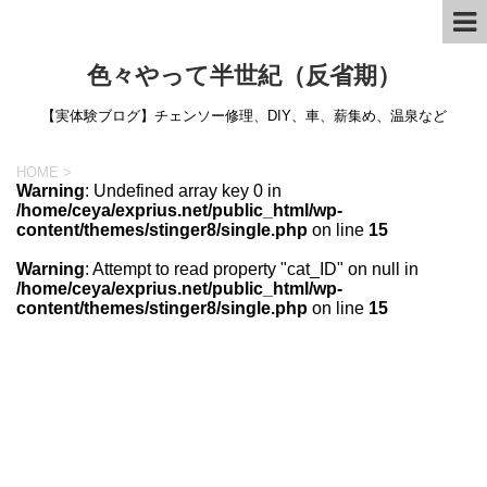
色々やって半世紀（反省期）
【実体験ブログ】チェンソー修理、DIY、車、薪集め、温泉など
HOME
>
Warning
: Undefined array key 0 in
/home/ceya/exprius.net/public_html/wp-
content/themes/stinger8/single.php
on line
15
Warning
: Attempt to read property "cat_ID" on null in
/home/ceya/exprius.net/public_html/wp-
content/themes/stinger8/single.php
on line
15