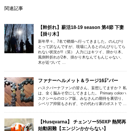
関連記事
【幹折れ】薪活18-19 season 第4節 下妻
【掛り木】
新年早々、7名で楢畑へ行ってきました。のんびり
とって訳なんですが、現場に入るとのんびりしてら
れない状況が!!（笑） 人力にはキツイ、掛かり木、
風倒幹折れが2本、掛かり木なんてもんじゃない、
木が近づいて …
ファナーヘルメット＆ラージ16㌅バー
ハスクバーナファンの皆さん、妄想してますか？ 私
は、全く脳みそ空にしてきました。 Primary colorハ
スクシールのロシア版、みなさんの期待を裏切り、
シベリア抑留もされず、その代わり家のポストで …
【Husqvarna】 チェンソー550XP 熱間再
始動困難【エンジンかからない】