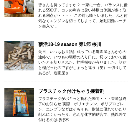
皆さんも持ってますか？ 一家に一台、バランスに優
れる550XP、コレの利点は暑い時期は休憩が多く取
れる利点が・・・・ この前も喰らいました、ふと何
気なくエンジンを切ってしまって、始動困難ルーチ
ン突入で …
薪活18-19 season 第1節 桜川
先日、いつもお世話に成っている造園屋さんからの
連絡で、いつもの場所の入り口に、切っておいて置
いたと玉切りされた、椚楢桜榎が有りました。話だ
と樫だったのですがちょっと違う（笑）玉切りして
あるが、造園屋さ …
プラスチック付けちゃう接着剤
プラスチックがポキっと折れた瞬間・・・普通は終
了のお知らせ 実際、ポリエチレン、ポリプロピレ
ン、エンプラなどはそもそも、耐蝕に優れていたり
削れにくかったり、色んな化学的結合で、熱以外で
付けるのはほぼ不 …