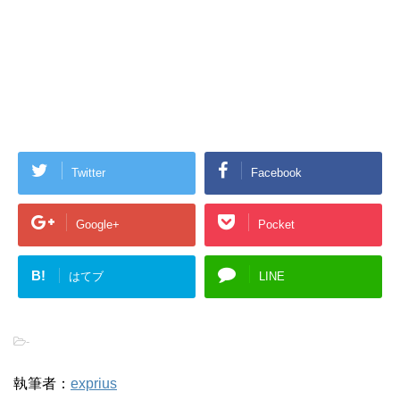
Twitter
Facebook
Google+
Pocket
B!
はてブ
LINE
-
執筆者：
exprius