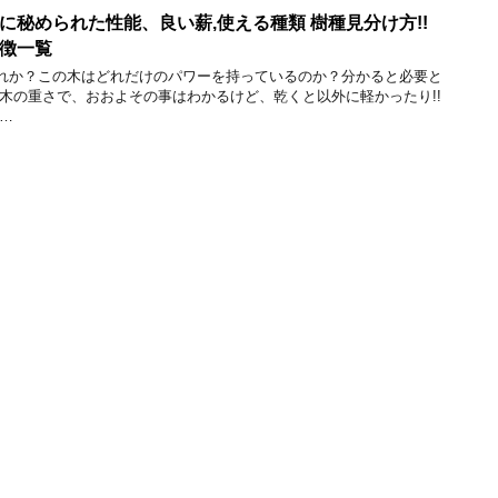
に秘められた性能、良い薪,使える種類 樹種見分け方!!
徴一覧
れか？この木はどれだけのパワーを持っているのか？分かると必要と
生木の重さで、おおよその事はわかるけど、乾くと以外に軽かったり!!
…