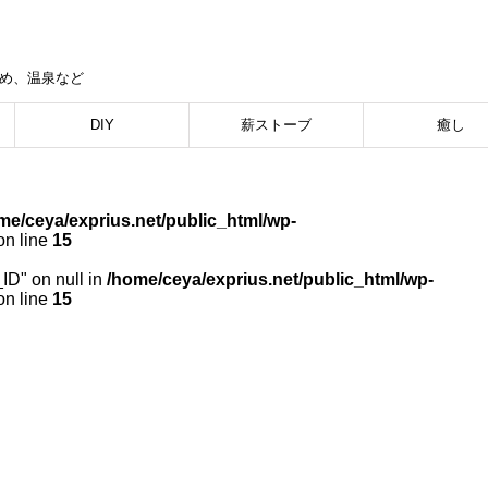
集め、温泉など
DIY
薪ストーブ
癒し
me/ceya/exprius.net/public_html/wp-
n line
15
_ID" on null in
/home/ceya/exprius.net/public_html/wp-
n line
15