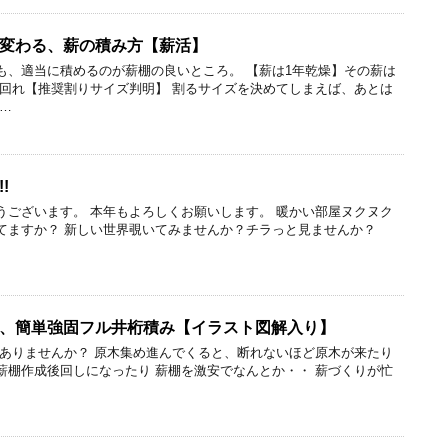
変わる、薪の積み方【薪活】
も、適当に積めるのが薪棚の良いところ。 【薪は1年乾燥】その薪は
ば回れ【推奨割りサイズ判明】 割るサイズを決めてしまえば、あとは
…
!
うございます。 本年もよろしくお願いします。 暖かい部屋ヌクヌク
てますか？ 新しい世界覗いてみませんか？チラっと見ませんか？
、簡単強固フル井桁積み【イラスト図解入り】
とありませんか？ 原木集め進んでくると、断れないほど原木が来たり
薪棚作成後回しになったり 薪棚を激安でなんとか・・ 薪づくりが忙