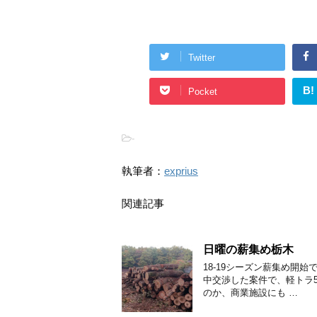
Twitter
B!
Pocket
-
執筆者：
exprius
関連記事
日曜の薪集め栃木
18-19シーズン薪集め開
中交渉した案件で、軽トラ
のか、商業施設にも …