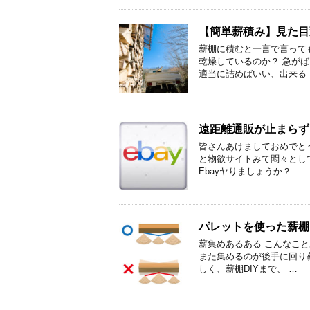
【簡単薪積み】見た目
薪棚に積むと一言で言って
乾燥しているのか？ 急が
適当に詰めばいい、出来る 
遠距離通販が止まらず!
皆さんあけましておめでと
と物欲サイトみて悶々とし
Ebayヤりましょうか？ …
パレットを使った薪棚
薪集めあるある こんなこ
また集めるのが後手に回り
しく、薪棚DIYまで、 …