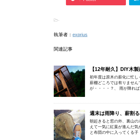
-
執筆者：
exprius
関連記事
【12年耐久】DIY木
初年度は原木の薪化に忙し
薪棚どころでは有りません
が・・・・？、 雨が降れば
週末は雨降り、薪割る
朝起きると窓の外、裏山の
えて一気に紅葉が進んだ気
と布団の中に入ってくる子 