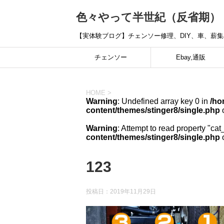
色々やって半世紀（反省期）
【実体験ブログ】チェンソー修理、DIY、車、薪
チェンソー
Ebay,通販
HOME
>
Warning
: Undefined array key 0 in
/ho
content/themes/stinger8/single.php
o
Warning
: Attempt to read property "cat
content/themes/stinger8/single.php
o
123
投稿日：
2019年11月29日