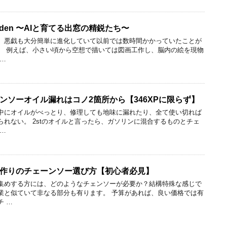
n Garden 〜AIと育てる出窓の精鋭たち〜
が、悪戯も大分簡単に進化していて以前では数時間かかっていたことが
。 例えば、小さい頃から空想で描いては図画工作し、脳内の絵を現物
…
ンソーオイル漏れはコノ2箇所から【346XPに限らず】
中にオイルがべっとり、修理しても地味に漏れたり、全て使い切れば
れない。 2stのオイルと言ったら、ガソリンに混合するものとチェ
…
作りのチェーンソー選び方【初心者必見】
集めする方には、どのようなチェンソーが必要か？結構特殊な感じで
業と似ていて非なる部分も有ります。 予算があれば、良い価格では有
チ …