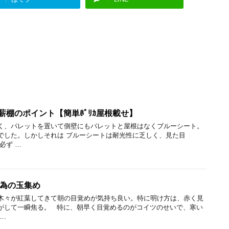
製薪棚のポイント【簡単ﾎﾟﾘｶ屋根載せ】
く、パレットを置いて側壁にもパレットと屋根はなくブルーシート。
でした。しかしそれは ブルーシートは耐光性に乏しく、見た目
必ず …
為の玉集め
木々が紅葉してきて朝の目覚めが気持ち良い。特に明け方は、赤く見
がして一瞬焦る。 特に、朝早く目覚めるのがコイツのせいで、寒い
…