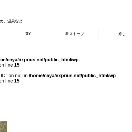
集め、温泉など
DIY
薪ストーブ
癒し
me/ceya/exprius.net/public_html/wp-
n line
15
_ID" on null in
/home/ceya/exprius.net/public_html/wp-
n line
15