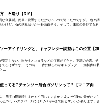
方 石造り【DIY】
易な金属製。簡単に設置するだけでいいので迷ったのですが。 色々調
良いけど、石の鉄板貼りが一番面白そう、そして、未知の分野でもあ
 …
ソーアイドリングと、キャブレター調整はこの位置【加
が安定しない、吹かすと止まるなどの症状がでたら、不調の合図。チ
きてるはずです。 その時、一番に触るのがキャブレター、燃料供給装
や …
使ってる⁉ チェンソー混合ガソリンって？【マニア向
ん、日頃の鬱憤晴らすが如く回してますか？ あの全開時の音がたまら
た2st、ハスクバーナには15,500rpmまで回るマシンがあります。さ