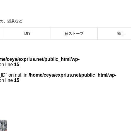
集め、温泉など
DIY
薪ストーブ
癒し
me/ceya/exprius.net/public_html/wp-
n line
15
_ID" on null in
/home/ceya/exprius.net/public_html/wp-
n line
15