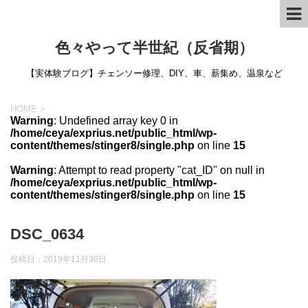
色々やって半世紀（反省期）
【実体験ブログ】チェンソー修理、DIY、車、薪集め、温泉など
HOME
>
Warning
: Undefined array key 0 in
/home/ceya/exprius.net/public_html/wp-
content/themes/stinger8/single.php
on line
15
Warning
: Attempt to read property "cat_ID" on null in
/home/ceya/exprius.net/public_html/wp-
content/themes/stinger8/single.php
on line
15
DSC_0634
投稿日：
2019年11月30日