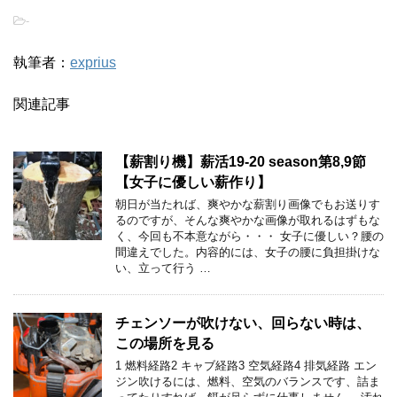
-
執筆者：
exprius
関連記事
【薪割り機】薪活19-20 season第8,9節
【女子に優しい薪作り】
朝日が当たれば、爽やかな薪割り画像でもお送りす
るのですが、そんな爽やかな画像が取れるはずもな
く、今回も不本意ながら・・・ 女子に優しい？腰の
間違えでした。内容的には、女子の腰に負担掛けな
い、立って行う …
チェンソーが吹けない、回らない時は、
この場所を見る
1 燃料経路2 キャブ経路3 空気経路4 排気経路 エン
ジン吹けるには、燃料、空気のバランスです、詰ま