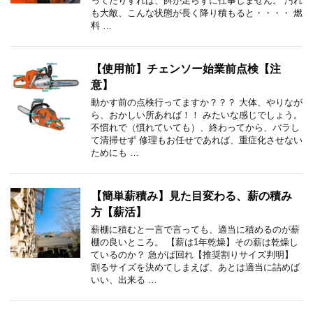
ってたりすれば、餌が足らずに仕事しません。 汚れ
も大敵、こんな状態が長く降り積もると・・・・ 燃
料 …
【使用前】チェンソー始業前点検【注
意】
動かす前の点検行ってますか？？？ 大体、やりなが
ら、おかしい所あれば！！ みたいな感じでしょう。
不慣れで（慣れていても）、終わってから、バラし
て清掃せず 修理もお任せであれば、重症化させない
ためにも …
【簡単薪積み】見た目変わる、薪の積み
方【薪活】
薪棚に積むと一言で言っても、適当に積めるのが薪
棚の良いところ。 【薪は1年乾燥】その薪は乾燥し
ているのか？ 急がば回れ【推奨割りサイズ判明】
割るサイズを決めてしまえば、あとは適当に詰めば
いい、出来る …