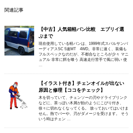
関連記事
【中古】人気箱軽バン比較 エブリイ選
ぶまで
現在使用している軽バンは、1999年式スバルサンバ
ーディアスSC 5速MT 4WD。非常に速く、装備も
フルスペックなのだが、不都合なところが少々 マニ
ュアル 非常に餌を喰う 高速走行苦手で風に弱い 使
…
【イラスト付き】チェンオイルが出ない
原因と修理【ココをチェック】
木を切っていて、チェンソーの刃やドライブリンク
などに、茶っぽい木屑が飴のようにこびり付き、
徐々に切れなくなってくる。 放っておいてはいけま
せん。熱でバーや、刃がダメージを受けます。 そう
いう時はチェン …