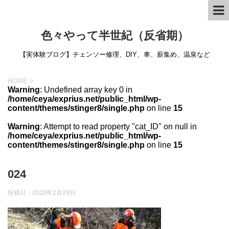
色々やって半世紀（反省期）
【実体験ブログ】チェンソー修理、DIY、車、薪集め、温泉など
HOME
>
Warning
: Undefined array key 0 in
/home/ceya/exprius.net/public_html/wp-
content/themes/stinger8/single.php
on line
15
Warning
: Attempt to read property "cat_ID" on null in
/home/ceya/exprius.net/public_html/wp-
content/themes/stinger8/single.php
on line
15
024
投稿日：
2020年2月29日