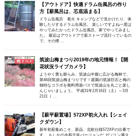
【アウトドア】快適ドラム缶風呂の作り
方【薪風呂は、芯底温まる】
ドラム缶風呂 着火 キャンプなどで見かけたり、体
験したりするドラム缶風呂。 楽しいですよね一度は
やってみたかったドラム缶風呂、家でやってみまし
た。 最近はアウトドアで薪ストーブ流行っているの
で、その煙 …
筑波山梅まつり2019年の地元情報！【開
花状況ライブカメラ】
ようやく蕾も膨らみ、筑波山中腹に広がる梅林で、
第46回筑波山梅まつりです！庭園の筑波巨石と梅の
独特なコラボを無料周遊バスで筑波山を丸ごと楽し
んじゃいましょう。 平成31年2月16日（土）～3月
21日（ …
【薪平薪置場】572XP初火入れ【シェイ
クダウン】
新年初薪集めこそ、新品、北欧仕様572XPの出番で
す。 もしかの令和元年バージョンだ ガソリン満タ