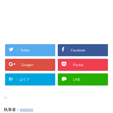
Twitter
Facebook
Google+
Pocket
B!
はてブ
LINE
-
執筆者：
exprius