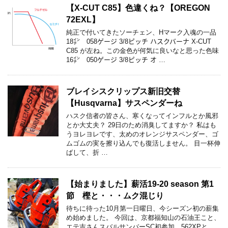
【X-CUT C85】色違くね？【OREGON
72EXL】
純正で付いてきたソーチェン、Hマーク入魂の一品
18㌅ 058ゲージ 3/8ピッチ ハスクバーナ X-CUT
C85 が左ね。この金色が何気に良いなと思った色味
16㌅ 050ゲージ 3/8ピッチ オ …
ブレイシスクリップス新旧交替
【Husqvarna】サスペンダーね
ハスク信者の皆さん、寒くなってインフルとか風邪
とか大丈夫？ 29日のため消臭してますか？ 私はも
うヨレヨレです、太めのオレンジサスペンダー、ゴ
ムゴムの実を擦り込んでも復活しません。 目一杯伸
ばして、折 …
【始まりました】薪活19-20 season 第1
節 樫と・・・ムク混じり
待ちに待った10月第一日曜日、今シーズン初の薪集
め始めました。 今回は、京都福知山の石油王こと、
エテ吉さんスバルサンバーSC初参加。562XPと