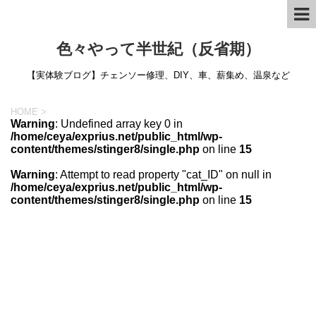
色々やって半世紀（反省期）
【実体験ブログ】チェンソー修理、DIY、車、薪集め、温泉など
HOME
>
Warning
: Undefined array key 0 in
/home/ceya/exprius.net/public_html/wp-
content/themes/stinger8/single.php
on line
15
Warning
: Attempt to read property "cat_ID" on null in
/home/ceya/exprius.net/public_html/wp-
content/themes/stinger8/single.php
on line
15