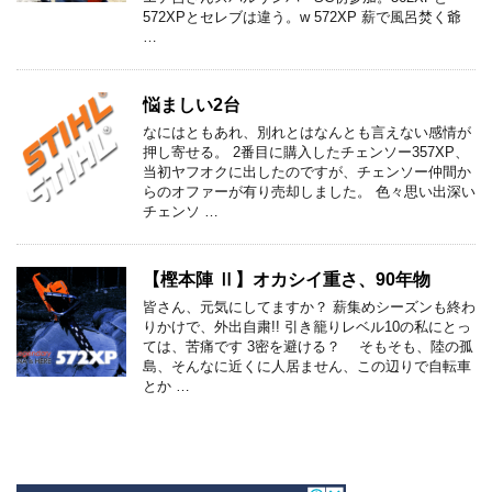
572XPとセレブは違う。w 572XP 薪で風呂焚く爺
…
悩ましい2台
なにはともあれ、別れとはなんとも言えない感情が
押し寄せる。 2番目に購入したチェンソー357XP、
当初ヤフオクに出したのですが、チェンソー仲間か
らのオファーが有り売却しました。 色々思い出深い
チェンソ …
【樫本陣 Ⅱ】オカシイ重さ、90年物
皆さん、元気にしてますか？ 薪集めシーズンも終わ
りかけで、外出自粛!! 引き籠りレベル10の私にとっ
ては、苦痛です 3密を避ける？ そもそも、陸の孤
島、そんなに近くに人居ません、この辺りで自転車
とか …