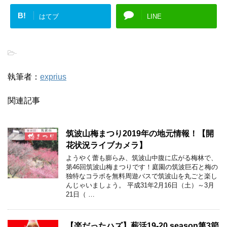
B!
はてブ
LINE
-
執筆者：
exprius
関連記事
筑波山梅まつり2019年の地元情報！【開
花状況ライブカメラ】
ようやく蕾も膨らみ、筑波山中腹に広がる梅林で、
第46回筑波山梅まつりです！庭園の筑波巨石と梅の
独特なコラボを無料周遊バスで筑波山を丸ごと楽し
んじゃいましょう。 平成31年2月16日（土）～3月
21日（ …
【楽だったハズ】薪活19-20 season第3節