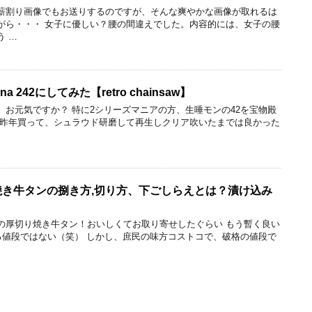
薪割り画像でもお送りするのですが、そんな爽やかな画像が取れるは
がら・・・ 女子に優しい？腰の間違えでした。内容的には、女子の腰
う …
varna 242にしてみた【retro chainsaw】
、お元気ですか？ 特に2シリーズマニアの方、生唾モンの42を宝物殿
一昨年買って、シュラウド研磨して再生しクリア吹いたまでは良かった
焼き牛タンの捌き方,切り方、下ごしらえとは？漬け込み
の厚切り焼き牛タン！おいしくてお取り寄せしたぐらい もう暫く良い
れる値段ではない（笑） しかし、庶民の味方コストコで、破格の値段で