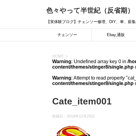
色々やって半世紀（反省期）
【実体験ブログ】チェンソー修理、DIY、車、薪
チェンソー
Ebay,通販
HOME
>
Warning
: Undefined array key 0 in
/ho
content/themes/stinger8/single.php
o
Warning
: Attempt to read property "cat
content/themes/stinger8/single.php
o
Cate_item001
投稿日：
2019年12月25日