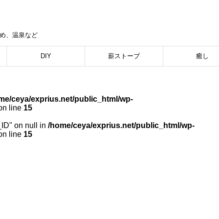
集め、温泉など
DIY
薪ストーブ
癒し
me/ceya/exprius.net/public_html/wp-
n line
15
_ID" on null in
/home/ceya/exprius.net/public_html/wp-
n line
15