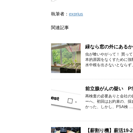
-
執筆者：
exprius
関連記事
緑なら窓の外にあるか
虫が喰いやがって！ 買っ
本的原因をなくすために強
水中根を出さないとならず
前立腺がんの疑い P
再検査の必要ありと会社の
ーへ、初回はお約束の、採
かった、しかし、PSA検 …
【薪割り機】薪活19-2