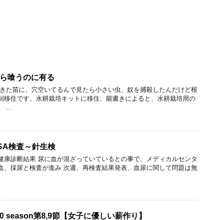
ら喰うのに有る
てきた苗に、穴空いてるんで見たら小さい虫、奴を捕殺したんだけど根
制移住です、水耕栽培キットに移住、能書きによると、水耕栽培用の
、 …
SA検査～針生検
健康診断結果 尿に血が混ざっていているとの事で、メディカルセンタ
血、採尿と検査が進み 次週、再検査結果発表、血尿に関して問題は無
0 season第8,9節【女子に優しい薪作り】