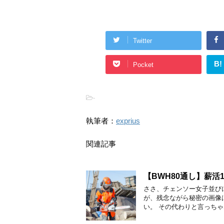
Twitter
B!
Pocket
-
執筆者：
exprius
関連記事
【BWH80通し】薪活1
ささ、チェンソー女子並び
が、残念ながら秘密の画像
い。 その代わりと言っちゃ