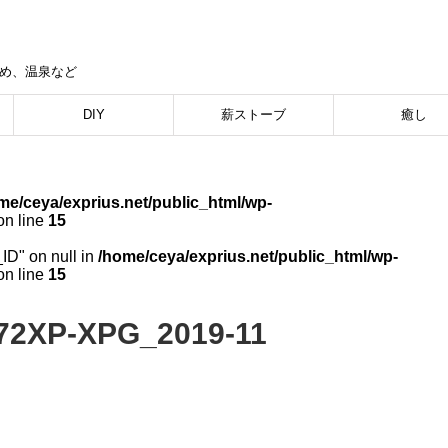
集め、温泉など
DIY
薪ストーブ
癒し
me/ceya/exprius.net/public_html/wp-
n line
15
_ID" on null in
/home/ceya/exprius.net/public_html/wp-
n line
15
72XP-XPG_2019-11