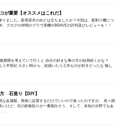
コが重要【オススメはこれだ】
参りました。薪用原木のめどは立ちましたか？今回は、薪割り機につ
年、ブログの仲間のプラウ実機やBRAVEの評判及びレビューを！！
今後展開を考えていて行くと 自分の好きな事の方が結局続くかな？
もう半世紀 小さい時から、絵描いたり工作ものが好きだったな 愉し
方 石造り【DIY】
易な金属製。簡単に設置するだけでいいので迷ったのですが。 色々調
良いけど、石の鉄板貼りが一番面白そう、そして、未知の分野でもあ
 …