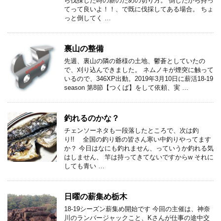
ら伐採した時の薪のための切り方。 倒したから持っ
てって良いよ！！、で既に伐採してある場合。 ちょ
っと倒してく …
裏山の整備
先週、裏山の隣の爺様の土地、鬱蒼としていたの
で、刈り込んできました。 ネムノキが煙突に触って
いるので、346XP出動。2019年3月10日に薪活18-19
season 第8節【つくば】をして依頼、実 …
釣れるのかな？
チェンソーネタも一段落したところで、次は釣
り!! 全国の釣り爺の皆さん寒い中釣りやってます
か？ 今日はなにも釣れません、っていうか釣れる気
はしません、 竿は持ってきてないですからw それに
しても青い …
日曜の薪集め栃木
18-19シーズン薪集め開始です 今回の主催は、神奈
川のランバージャックこと、Kさんが仕事の途中交