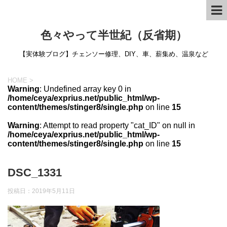
色々やって半世紀（反省期）
【実体験ブログ】チェンソー修理、DIY、車、薪集め、温泉など
HOME
>
Warning
: Undefined array key 0 in
/home/ceya/exprius.net/public_html/wp-
content/themes/stinger8/single.php
on line
15
Warning
: Attempt to read property "cat_ID" on null in
/home/ceya/exprius.net/public_html/wp-
content/themes/stinger8/single.php
on line
15
DSC_1331
投稿日：
2019年5月11日