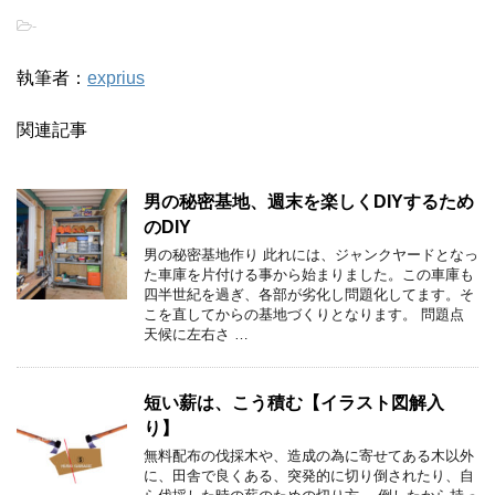
-
執筆者：
exprius
関連記事
男の秘密基地、週末を楽しくDIYするため
のDIY
男の秘密基地作り 此れには、ジャンクヤードとなっ
た車庫を片付ける事から始まりました。この車庫も
四半世紀を過ぎ、各部が劣化し問題化してます。そ
こを直してからの基地づくりとなります。 問題点
天候に左右さ …
短い薪は、こう積む【イラスト図解入
り】
無料配布の伐採木や、造成の為に寄せてある木以外
に、田舎で良くある、突発的に切り倒されたり、自