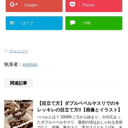
Google+
Pocket
B!
はてブ
LINE
-
チェンソー
執筆者：
exprius
関連記事
【目立て方】ダブルベベルヤスリでのキ
レッキレの目立て方!!【画像とイラスト】
べべルとは？ 2009年ごろから始まり、大分広まっ
たダブルベベルヤスリ、最初の頃はおしゃれな名前
でなく、斜角、角ヤスリ、平ヤスリともよばれ、キ