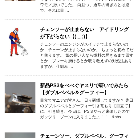
ワモノ扱いでした。 尚且つ、通常の研ぎ方とは逆
で、それは目 …
チェンソーが止まらない アイドリング
が下がらない【(-_-;)】
チェンソーのエンジンがスイッチで止まらないの
か、チェーンが止まらないのか。 ちょっと初めてだ
と焦ります。 気の長い人なら燃料の尽きるまで回す
とか、ブレーキ掛けるとか取り敢えずの対処法あり
ますが、仕組み …
新品PS3をべべぐヤスリで研いでみたら
【ダブルベベル＆グーフィー】
目立てマニアの皆さん、日々研鑽してますか？ 先日
のダブルベベルとグーフィー引き篭もり【目立て】
に、引き続き、今日は、PS３やっと来ましたので
ガッツリ、ゾーンに入りましたよ！！ &nbs …
チェーンソー、ダブルベベル、グーフィ