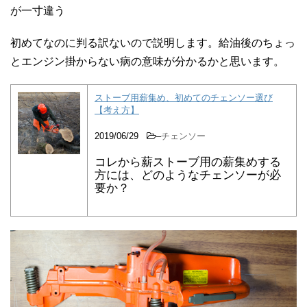
が一寸違う
初めてなのに判る訳ないので説明します。給油後のちょっ
とエンジン掛からない病の意味が分かるかと思います。
ストーブ用薪集め、初めてのチェンソー選び
【考え方】
2019/06/29
–
チェンソー
コレから薪ストーブ用の薪集めする
方には、どのようなチェンソーが必
要か？