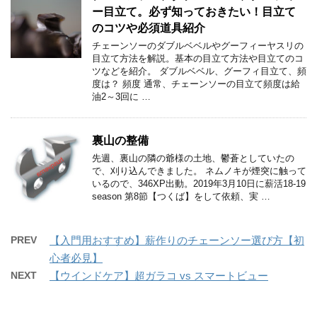
ー目立て。必ず知っておきたい！目立て
のコツや必須道具紹介
チェーンソーのダブルベベルやグーフィーヤスリの
目立て方法を解説。基本の目立て方法や目立てのコ
ツなどを紹介。 ダブルベベル、グーフィ目立て、頻
度は？ 頻度 通常、チェーンソーの目立て頻度は給
油2～3回に …
裏山の整備
先週、裏山の隣の爺様の土地、鬱蒼としていたの
で、刈り込んできました。 ネムノキが煙突に触って
いるので、346XP出動。2019年3月10日に薪活18-19
season 第8節【つくば】をして依頼、実 …
PREV
【入門用おすすめ】薪作りのチェーンソー選び方【初
心者必見】
NEXT
【ウインドケア】超ガラコ vs スマートビュー