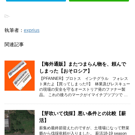
-
執筆者：
exprius
関連記事
【海外通販】またつまらん物を、頼んで
しまった【おそロシア】
【PFANNER】プロトス インテグラル フォレス
ト来たよ【買ってしまった!!】 林業及びレスキュー
の現場の安全を守るオーストリア発のファナー製
品。 これの後ろのマークがイマイチブツブツで …
【芽吹いて伐採】悪い条件との比較【薪
活】
薪集め最終節迎えたのですが、土壇場になって野菜
爺から伐採依頼が入りました。 薪活18-19 season