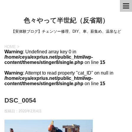
色々やって半世紀（反省期）
【実体験ブログ】チェンソー修理、DIY、車、薪集め、温泉など
HOME
>
Warning
: Undefined array key 0 in
/home/ceya/exprius.net/public_html/wp-
content/themes/stinger8/single.php
on line
15
Warning
: Attempt to read property "cat_ID" on null in
/home/ceya/exprius.net/public_html/wp-
content/themes/stinger8/single.php
on line
15
DSC_0054
投稿日：
2020年2月4日