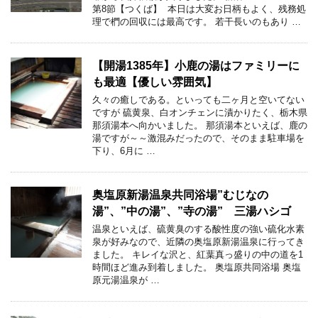
第8節【つくば】 本日は大変お日柄もよく、残務処
理で椚の回収には最高です。 若干長いのもあり …
【開湯1385年】小鹿の湯はファミリーに
も最適【優しい雰囲気】
久々の癒しである。といっても二ヶ月と空いてない
ですが 硫黄泉、白オンチェンに漬かりたく、栃木県
那須湯本へ向かいました。 那須湯本といえば、鹿の
湯ですが～～激混みだったので、そのまま駐車場を
下り、6月に …
奥塩原新湯温泉共同浴場”むじなの
湯”、”中の湯”、”寺の湯” 三湯ハシゴ
温泉といえば、硫黄臭のする酸性度の強い硫化水素
泉が好みなので、近隣の奥塩原新湯温泉に行ってき
ました。 キレイな沢と、紅葉真っ盛りの中の道を1
時間ほど進み到着しました。 奥塩原共同浴場 奥塩
原元湯温泉が …