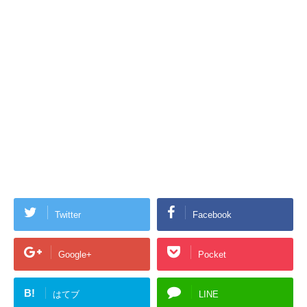
Twitter
Facebook
Google+
Pocket
B!
はてブ
LINE