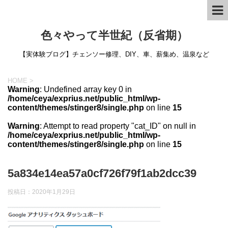
色々やって半世紀（反省期）
【実体験ブログ】チェンソー修理、DIY、車、薪集め、温泉など
HOME
>
Warning
: Undefined array key 0 in
/home/ceya/exprius.net/public_html/wp-
content/themes/stinger8/single.php
on line
15
Warning
: Attempt to read property "cat_ID" on null in
/home/ceya/exprius.net/public_html/wp-
content/themes/stinger8/single.php
on line
15
5a834e14ea57a0cf726f79f1ab2dcc39
投稿日：
2020年1月29日