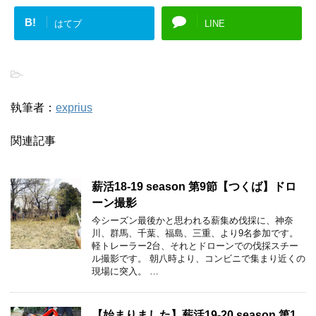
B!
はてブ
LINE
-
執筆者：
exprius
関連記事
薪活18-19 season 第9節【つくば】ドロ
ーン撮影
今シーズン最後かと思われる薪集め伐採に、神奈
川、群馬、千葉、福島、三重、より9名参加です。
軽トレーラー2台、それとドローンでの伐採スチー
ル撮影です。 朝八時より、コンビニで集まり近くの
現場に突入。 …
【始まりました】薪活19-20 season 第1