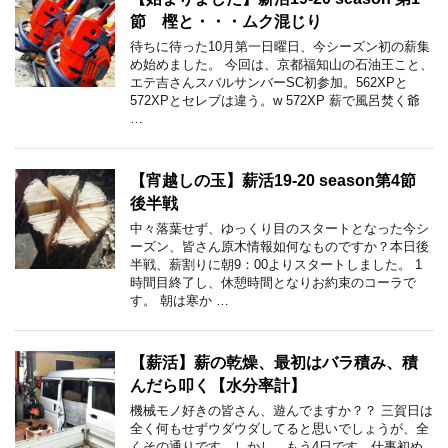
節 樫と・・・ムク混じり
待ちに待った10月第一日曜日、今シーズン初の薪集
め始めました。 今回は、京都福知山の石油王こと、
エテ吉さんスバルサンバーSC初参加。562XPと
572XPとセレブは違う。w 572XP 薪で風呂焚く爺
…
【宵越しの玉】薪活19-20 season第4節
後半戦
中々落葉せず、ゆっくり目のスタートとなった今シ
ーズン、皆さん原木情報如何なものですか？本日後
半戦、薪割りに朝9：00よりスタートしました。 1
時間目終了し、休憩時間となりお約束のコーラで
す。 朝は寒か …
【薪活】薪の乾燥、最初はバラ積み、積
んだら叩く【水分率計】
機械モノ好きの皆さん、遊んでますか？？ 三賀日は
全く何もせずウダウダしてると思いでしょうが、全
くその通りです。しかし、もう4日です、仕事初め