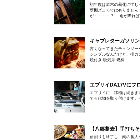
初年度は原木の薪化に忙し
薪棚どころでは有りません
が・・・・？、 雨が降れば
キャブレターガソリン
古くなってきたチェンソーや
シンプルなんだけど、排ガ
焼付き 吸気系 燃料 …
エブリイDA17Vに
エブリイに、移植は続きます。 Xt
てる代物を取り付けます。
【八郷蕎麦】手打ちそ
薪割りも終了し、肉の番人