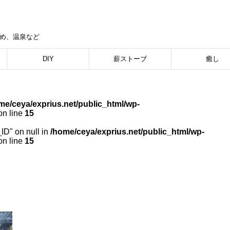
集め、温泉など
DIY
薪ストーブ
癒し
me/ceya/exprius.net/public_html/wp-
n line
15
_ID" on null in
/home/ceya/exprius.net/public_html/wp-
n line
15