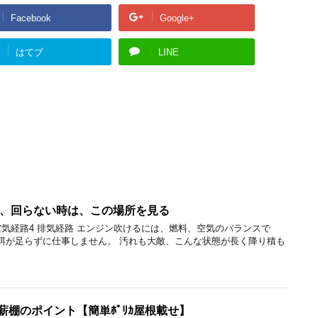
Facebook
Google+
はてブ
LINE
、回らない時は、この場所を見る
3 空気経路4 排気経路 エンジン吹けるには、燃料、空気のバランスで
餌が足らずに仕事しません。 汚れも大敵、こんな状態が長く降り積も
製薪棚のポイント【簡単ﾎﾟﾘｶ屋根載せ】