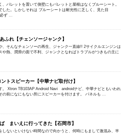
く、パレットを置いて側壁にもパレットと屋根はなくブルーシート。
でした。しかしそれは ブルーシートは耐光性に乏しく、見た目
必ず …
あふれ【チェンソージャンク】
、そんなチェンソーの再生、ジャンク一直線!! 2サイクルエンジンは
スや熱、潤滑の面で不利、ジャンクとなればトラブルがつきもの主に
フロントスピーカー【中華ナビ取付け】
ron TB103AP Android Navi androidナビ、中華ナビともいわれ
その前になにもない所にスピーカーを付けます。 パネルも …
ば まいえに行ってきた【石岡市】
をしないといけない時間なので向かうと、何時にもまして激混み、半