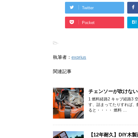
Twitter
B!
Pocket
-
執筆者：
exprius
関連記事
チェンソーが吹けない
1 燃料経路2 キャブ経路
す、詰まってたりすれば、
ると・・・・ 燃料 …
【12年耐久】DIY木