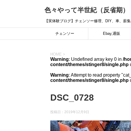
色々やって半世紀（反省期）
【実体験ブログ】チェンソー修理、DIY、車、薪
チェンソー
Ebay,通販
HOME
>
Warning
: Undefined array key 0 in
/ho
content/themes/stinger8/single.php
o
Warning
: Attempt to read property "cat
content/themes/stinger8/single.php
o
DSC_0728
投稿日：
2019年12月9日