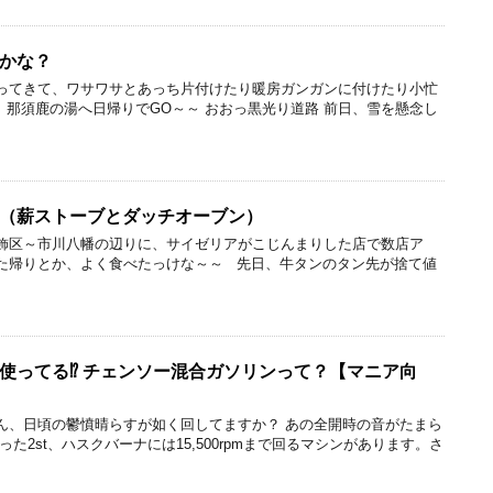
かな？
ってきて、ワサワサとあっち片付けたり暖房ガンガンに付けたり小忙
、那須鹿の湯へ日帰りでGO～～ おおっ黒光り道路 前日、雪を懸念し
（薪ストーブとダッチオーブン）
飾区～市川八幡の辺りに、サイゼリアがこじんまりした店で数店ア
た帰りとか、よく食べたっけな～～ 先日、牛タンのタン先が捨て値
使ってる⁉ チェンソー混合ガソリンって？【マニア向
ん、日頃の鬱憤晴らすが如く回してますか？ あの全開時の音がたまら
た2st、ハスクバーナには15,500rpmまで回るマシンがあります。さ