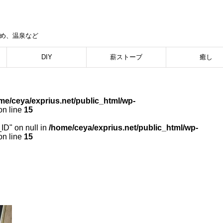
集め、温泉など
DIY
薪ストーブ
癒し
me/ceya/exprius.net/public_html/wp-
n line
15
_ID" on null in
/home/ceya/exprius.net/public_html/wp-
n line
15