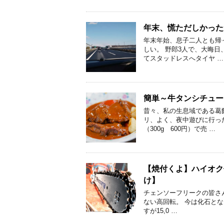
年末、慌ただしかった
年末年始、息子二人とも帰
しい。 野郎3人で、大晦日
てスタッドレスへタイヤ …
簡単～牛タンシチュー
昔々、私の生息域である葛
リ、よく、夜中遊びに行っ
（300g 600円）で売 …
【焼付くよ】ハイオク
け】
チェンソーフリークの皆さ
ない高回転。 今は化石となっ
すが15,0 …