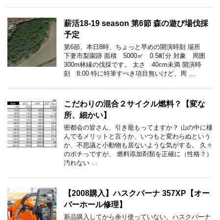
薪活18-19 season 第6節 森の遊び場伐採
予定
第6節、本日8時、ちょっと早めの開演時刻 場所
下妻市梨園跡 面積 5000㎡ 0.5町分 対象 周囲
300m林縁の伐採です。 太さ 40cm未満 開演時
刻 8:00 特に特筆すべき項目無いけど、周 …
こだわりの混合２サイクル燃料？【変な
所、細かい】
密都会の皆さん、引き籠もってますか？ 山の中に棲
んでるメリットと言うか、いつもと変わらぬという
か、不思議と小動物も居ないような気がする。 久々
のポチっですが、 燃料添加剤類を正確に（性格？）
汚れない …
【2008購入】ハスクバーナ 357XP【オー
バーホール修理】
新品購入してから余り使っていない、ハスクバーナ