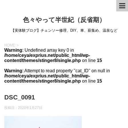
色々やって半世紀（反省期）
【実体験ブログ】チェンソー修理、DIY、車、薪集め、温泉など
HOME
>
Warning
: Undefined array key 0 in
/home/ceya/exprius.net/public_html/wp-
content/themes/stinger8/single.php
on line
15
Warning
: Attempt to read property "cat_ID" on null in
/home/ceya/exprius.net/public_html/wp-
content/themes/stinger8/single.php
on line
15
DSC_0091
投稿日：
2020年1月27日