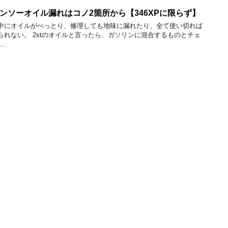
ンソーオイル漏れはコノ2箇所から【346XPに限らず】
中にオイルがべっとり、修理しても地味に漏れたり、全て使い切れば
れない。 2stのオイルと言ったら、ガソリンに混合するものとチェ
…