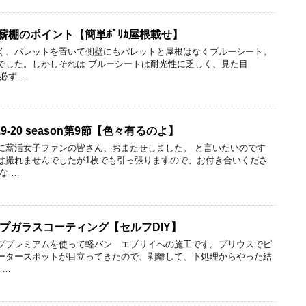
製薪棚のポイント【簡単ﾎﾟﾘｶ屋根載せ】
く、パレットを置いて側壁にもパレットと屋根はなくブルーシート。
でした。しかしそれは ブルーシートは耐光性に乏しく、見た目
必ず …
9-20 season第9節【色々有るのよ】
に薪活女子ファンの皆さん、おまたせしました。 と言いたいのです
は撮れませんでしたが1枚でも引っ張りますので、お付き合いくださ
な …
プガラスコーティング【セルフDIY】
ププレミアムを使って軽バン エブリイへの施工です。プリウスでピ
ータースポットが目立ってきたので、剥離して、下処理からやった結
 …