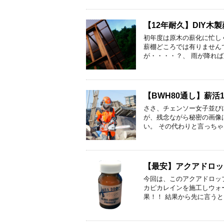
【12年耐久】DIY木
初年度は原木の薪化に忙し
薪棚どころでは有りません
が・・・・？、 雨が降れば
【BWH80通し】薪活1
ささ、チェンソー女子並び
が、残念ながら秘密の画像
い。 その代わりと言っちゃ
【最安】アクアドロッ
今回は、このアクアドロッ
カピカレインを施工しウォ
果！！ 結果から先に言うと