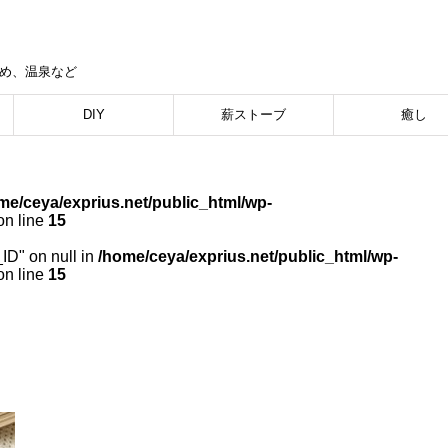
集め、温泉など
DIY
薪ストーブ
癒し
me/ceya/exprius.net/public_html/wp-
n line
15
_ID" on null in
/home/ceya/exprius.net/public_html/wp-
n line
15