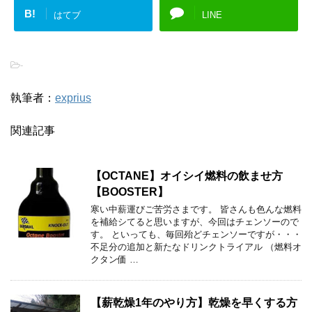
B!
はてブ
LINE
-
執筆者：
exprius
関連記事
【OCTANE】オイシイ燃料の飲ませ方
【BOOSTER】
寒い中薪運びご苦労さまです。 皆さんも色んな燃料
を補給シてると思いますが、今回はチェンソーので
す。 といっても、毎回殆どチェンソーですが・・・
不足分の追加と新たなドリンクトライアル （燃料オ
クタン価 …
【薪乾燥1年のやり方】乾燥を早くする方