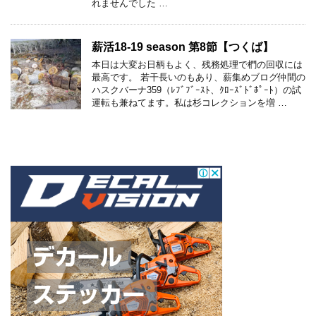
れませんでした …
薪活18-19 season 第8節【つくば】
本日は大変お日柄もよく、残務処理で椚の回収には
最高です。 若干長いのもあり、薪集めブログ仲間の
ハスクバーナ359（ﾚﾌﾞﾌﾞｰｽﾄ、ｸﾛｰｽﾞﾄﾞﾎﾟｰﾄ）の試
運転も兼ねてます。私は杉コレクションを増 …