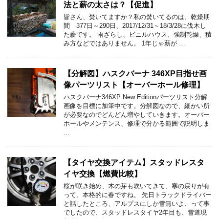
法と薪の太さは？【促進】
皆さん、焚いてますか？私の焚いてるのは、乾燥期
間 377日～290日、2017/12/31～18/3/28に伐木し
た薪です。 雨ざらし、ビニルハウス、強制乾燥、積
み方などではありません。 1年じゃ薪が …
【分解図】ハスクバーナ 346XP目指せ画
像パーツリスト【オーバーホール修理】
ハスクバーナ346XP New Editionパーツリスト分解
画像を目標に加筆中です。分解図なので、細かい所
が必要なのでどんどん増やしていきます。オーバー
ホールやメンテンス、修理で分かる範囲で説明しま
…
【タイヤ交換アイテム】スタッドレスタ
イヤ交換【燃費比較】
桜が咲き始め、木の芽も吹いてきて、寒の戻りが有
って、本格的に春ですね。 先日トラックドライバー
と話したところ、アルプスにしか雪無いよ、って事
でしたので、スタッドレスタイヤ2年目も、雪道現