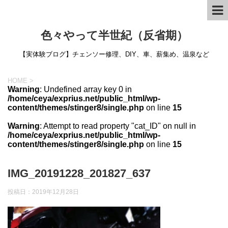
色々やって半世紀（反省期）
【実体験ブログ】チェンソー修理、DIY、車、薪集め、温泉など
HOME
>
Warning
: Undefined array key 0 in
/home/ceya/exprius.net/public_html/wp-
content/themes/stinger8/single.php
on line
15
Warning
: Attempt to read property "cat_ID" on null in
/home/ceya/exprius.net/public_html/wp-
content/themes/stinger8/single.php
on line
15
IMG_20191228_201827_637
投稿日：
2019年12月28日