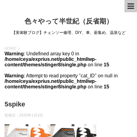
色々やって半世紀（反省期）
【実体験ブログ】チェンソー修理、DIY、車、薪集め、温泉など
HOME
>
Warning
: Undefined array key 0 in
/home/ceya/exprius.net/public_html/wp-
content/themes/stinger8/single.php
on line
15
Warning
: Attempt to read property "cat_ID" on null in
/home/ceya/exprius.net/public_html/wp-
content/themes/stinger8/single.php
on line
15
5spike
投稿日：
2020年1月3日