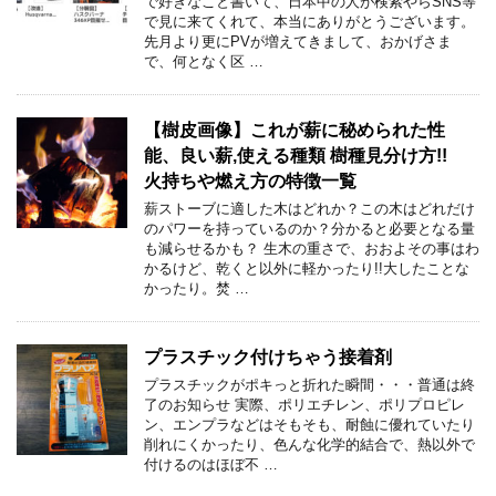
で好きなこと書いて、日本中の人が検索やらSNS等
で見に来てくれて、本当にありがとうございます。
先月より更にPVが増えてきまして、おかげさま
で、何となく区 …
【樹皮画像】これが薪に秘められた性
能、良い薪,使える種類 樹種見分け方!!
火持ちや燃え方の特徴一覧
薪ストーブに適した木はどれか？この木はどれだけ
のパワーを持っているのか？分かると必要となる量
も減らせるかも？ 生木の重さで、おおよその事はわ
かるけど、乾くと以外に軽かったり!!大したことな
かったり。焚 …
プラスチック付けちゃう接着剤
プラスチックがポキっと折れた瞬間・・・普通は終
了のお知らせ 実際、ポリエチレン、ポリプロピレ
ン、エンプラなどはそもそも、耐蝕に優れていたり
削れにくかったり、色んな化学的結合で、熱以外で
付けるのはほぼ不 …