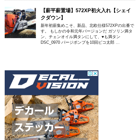
【薪平薪置場】572XP初火入れ【シェイ
クダウン】
新年初薪集めこそ、新品、北欧仕様572XPの出番で
す。 もしかの令和元年バージョンだ ガソリン満タ
ン、チェンオイル満タンにして、♥も満タン
DSC_0970 パージポンプを10回ピコ太郎 …