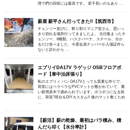
理で椚の回収には最高です。 若干長いのもあり …
薪屋 薪平さん行ってきた!!【筑西市】
チェンソー並びに、斬り割りマニア皆さん、思いっ
きり切れる場所行ってきましたよ。 当日集まったチ
ェンソー、8種類。ハスクバーナ、スチール、分か
るだけ並べました、今度会員ナンバーか入場証作ら
ないと訳わから …
エブリイDA17V ラゲッジ OSBフロアボ
ード【車中泊床張り】
私のエブリィ バン DA17Vとっても質素な作りで、
荷室にはペラペラなPVCマットが敷かれていて、重
い薪用原木で虐められています。ボコボコになる前
に、荷室?荷台をDIYカスタム!! 後のマット敷くため
…
【薪活】薪の乾燥、最初はバラ積み、積
んだら叩く【水分率計】