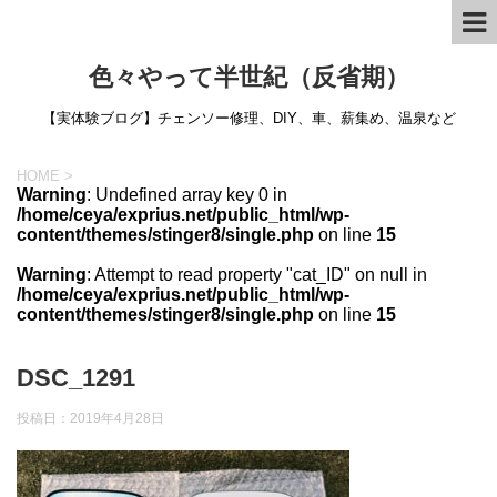
色々やって半世紀（反省期）
【実体験ブログ】チェンソー修理、DIY、車、薪集め、温泉など
HOME
>
Warning
: Undefined array key 0 in
/home/ceya/exprius.net/public_html/wp-
content/themes/stinger8/single.php
on line
15
Warning
: Attempt to read property "cat_ID" on null in
/home/ceya/exprius.net/public_html/wp-
content/themes/stinger8/single.php
on line
15
DSC_1291
投稿日：
2019年4月28日