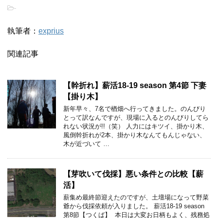
-
執筆者：
exprius
関連記事
【幹折れ】薪活18-19 season 第4節 下妻
【掛り木】
新年早々、7名で楢畑へ行ってきました。のんびり
とって訳なんですが、現場に入るとのんびりしてら
れない状況が!!（笑） 人力にはキツイ、掛かり木、
風倒幹折れが2本、掛かり木なんてもんじゃない、
木が近づいて …
【芽吹いて伐採】悪い条件との比較【薪
活】
薪集め最終節迎えたのですが、土壇場になって野菜
爺から伐採依頼が入りました。 薪活18-19 season
第8節【つくば】 本日は大変お日柄もよく、残務処