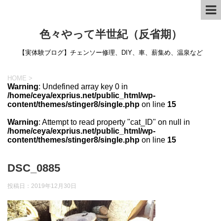
色々やって半世紀（反省期）
【実体験ブログ】チェンソー修理、DIY、車、薪集め、温泉など
HOME
>
Warning
: Undefined array key 0 in
/home/ceya/exprius.net/public_html/wp-
content/themes/stinger8/single.php
on line
15
Warning
: Attempt to read property "cat_ID" on null in
/home/ceya/exprius.net/public_html/wp-
content/themes/stinger8/single.php
on line
15
DSC_0885
投稿日：
2019年12月30日