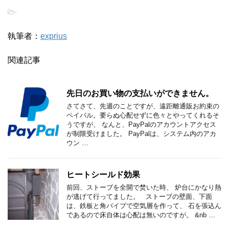
-
執筆者：
exprius
関連記事
先日のお買い物の支払いができません。
さてさて、先週のことですが、遠距離通販お約束の
ペイパル。要らぬ心配せずに色々とやってくれるそ
うですが、 なんと、PayPalのアカウントアクセス
が制限受けました。 PayPalは、システム内のアカ
ウン …
ヒートシールド効果
前回、ストーブを全開で焚いた時、 炉台にかなり熱
が逃げて行ってました。 ストーブの壁面、下面
は、鉄板と角パイプで空気層を作って、 石を張込ん
であるので床自体は心配は無いのですが。 &nb …