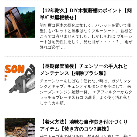
【12年耐久】DIY木製薪棚のポイント【簡
単ﾎﾟﾘｶ屋根載せ】
初年度は原木の薪化に忙しく、パレットを置いて側
壁にもパレットと屋根はなくブルーシート。 薪棚ど
ころでは有りませんでした。しかしそれは ブルーシ
ートは耐光性に乏しく、見た目が・・・・？、 雨が
降れば必ず …
【長期保管前後】チェンソーの手入れと
メンテナンス【掃除ブラシ類】
チェーンソーをしばらく使わない時は、ガソリンタ
ンクとキャブ、チェンオイルタンクを空にして、来
シーズンエンジン始動一発。 エアフィルターからク
ラッチ＆ブレーキ図解コツ説明、よく使う汚れ落と
しケミカル類、 …
【着火方法】地味な自作焚き付けづくり
アイテム【焚き方のコツ?裏技】
薪ストーブ火の付ける時、焚き付けと称して、薪に