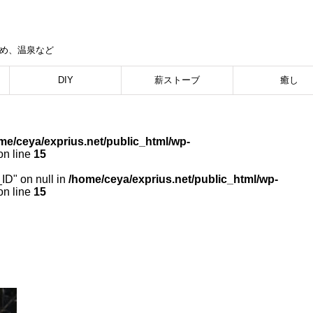
集め、温泉など
DIY
薪ストーブ
癒し
me/ceya/exprius.net/public_html/wp-
n line
15
_ID" on null in
/home/ceya/exprius.net/public_html/wp-
n line
15