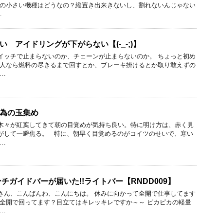
この小さい機種はどうなの？縦置き出来きないし、割れないんじゃない
…
 アイドリングが下がらない【(-_-;)】
イッチで止まらないのか、チェーンが止まらないのか。 ちょっと初め
い人なら燃料の尽きるまで回すとか、ブレーキ掛けるとか取り敢えずの
…
為の玉集め
木々が紅葉してきて朝の目覚めが気持ち良い。特に明け方は、赤く見
がして一瞬焦る。 特に、朝早く目覚めるのがコイツのせいで、寒い
…
ンチガイドバーが届いた!!ライトバー【RNDD009】
さん、こんばんわ、こんにちは。 休みに向かって全開で仕事してます
ン全開で回ってます？目立てはキレッキレですか～～ ピカピカの軽量
…