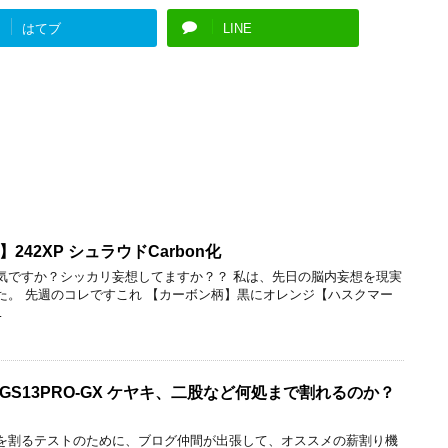
はてブ
LINE
42XP シュラウドCarbon化
気ですか？シッカリ妄想してますか？？ 私は、先日の脳内妄想を現実
た。 先週のコレですこれ 【カーボン柄】黒にオレンジ【ハスクマー
…
S13PRO-GX ケヤキ、二股など何処まで割れるのか？
を割るテストのために、ブログ仲間が出張して、オススメの薪割り機