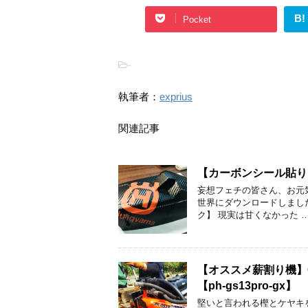
B!
Pocket
-
執筆者：
exprius
関連記事
【カーボンシール貼り】2
妄想フェチの皆さん、お元
世界にダウンロードしまし
ク】 現実は甘くなかった 
【オススメ薪割り機】G
【ph-gs13pro-gx】
堅いと言われる樫とケヤキ