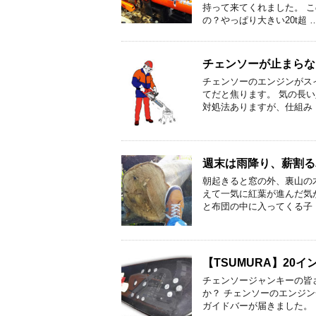
持って来てくれました。 
の？やっぱり大きい20t超 
チェンソーが止まらない
チェンソーのエンジンがス
てだと焦ります。 気の長
対処法ありますが、仕組み 
週末は雨降り、薪割る
朝起きると窓の外、裏山の
えて一気に紅葉が進んだ気
と布団の中に入ってくる子 
【TSUMURA】20イ
チェンソージャンキーの皆
か？ チェンソーのエンジ
ガイドバーが届きました。 