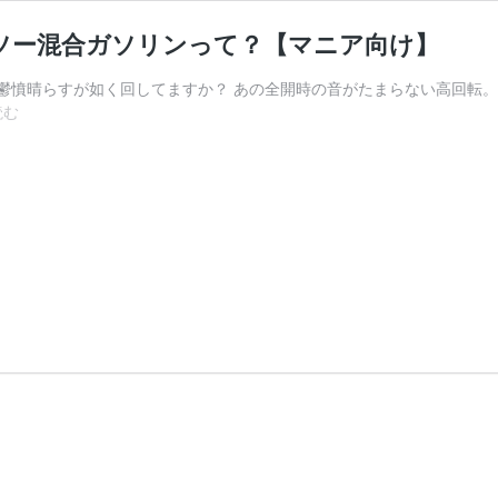
ソー混合ガソリンって？【マニア向け】
憤晴らすが如く回してますか？ あの全開時の音がたまらない高回転。 今は
【焼
読む
付
く
よ】
ハ
イ
オ
ク
使
っ
て
る⁉
チ
ェ
ン
ソ
ー