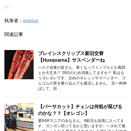
-
執筆者：
exprius
関連記事
ブレイシスクリップス新旧交替
【Husqvarna】サスペンダーね
ハスク信者の皆さん、寒くなってインフルとか風邪
とか大丈夫？ 29日のため消臭してますか？ 私はも
うヨレヨレです、太めのオレンジサスペンダー、ゴ
ムゴムの実を擦り込んでも復活しません。 目一杯伸
ばして、折 …
【バーサカット】チェンは何処が延びる
のかな？？【オレゴン】
婆BARマニアのみなさん、#薪活も佳境に入ってま
す、ガンガン切ってるかと思いますが、ヘタれて無