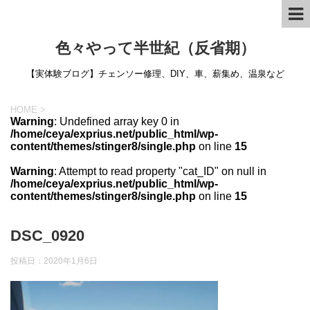
色々やって半世紀（反省期）
【実体験ブログ】チェンソー修理、DIY、車、薪集め、温泉など
HOME
>
Warning
: Undefined array key 0 in
/home/ceya/exprius.net/public_html/wp-
content/themes/stinger8/single.php
on line
15
Warning
: Attempt to read property "cat_ID" on null in
/home/ceya/exprius.net/public_html/wp-
content/themes/stinger8/single.php
on line
15
DSC_0920
投稿日：
2020年1月6日